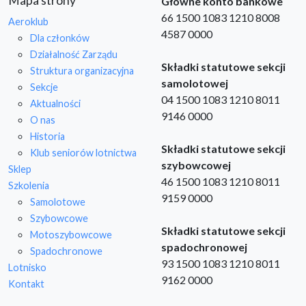
Mapa strony
Główne konto bankowe
66 1500 1083 1210 8008
Aeroklub
4587 0000
Dla członków
Działalność Zarządu
Składki statutowe sekcji
Struktura organizacyjna
samolotowej
Sekcje
04 1500 1083 1210 8011
Aktualności
9146 0000
O nas
Historia
Składki statutowe sekcji
Klub seniorów lotnictwa
szybowcowej
Sklep
46 1500 1083 1210 8011
Szkolenia
9159 0000
Samolotowe
Szybowcowe
Składki statutowe sekcji
Motoszybowcowe
spadochronowej
Spadochronowe
93 1500 1083 1210 8011
Lotnisko
9162 0000
Kontakt