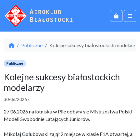
Skip to content
Skip to footer
Cart
Men
Home
Publiczne
Kolejne sukcesy białostockich modelarzy
Publiczne
Kolejne sukcesy białostockich
modelarzy
30/06/2026
/
27.06.2026 na lotnisku w Pile odbyły się Mistrzostwa Polski
Modeli Swobodnie Latających Juniorów.
Mikołaj Gołubowski zajął 2 miejsce w klasie F1A otwartej, a