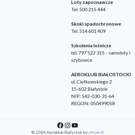
Loty zapoznawcze
Tel. 500 215 444
Skoki spadochronowe
Tel. 514 601 409
Szkolenia lotnicze
tel. 797 522 315 – samoloty i
szybowce
AEROKLUB BIAŁOSTOCKI
ul. Ciołkowskiego 2
15-602 Białystok
NIP: 542-030-31-64
REGON: 050499058
©
2026 Aeroklub Białystok by
chrum.it